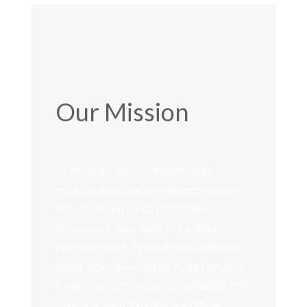
Our Mission
Ut enim ad minim veniam, quis
nostrud exercitation ullamco laboris
nisi ut aliquip ex ea commodo
consequat. Duis aute irure dolor in
reprehenderit in voluptate velit esse
cillum dolore eu fugiat nulla pariatur.
Excepteur sint occaecat cupidatat non
proident sunt in culpa qui officia