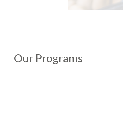
Our Programs
Sed ut perspiciatis unde omnis iste natus error
sit voluptatem accusantium doloremque
laudantium, totam rem aperiam. Sed ut
perspiciatis unde omnis iste natus error sit
voluptatem accusantium doloremque
laudantium, totam rem aperiam.