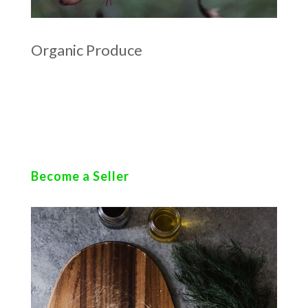
Organic Produce
rror sit voluptatem accusantium doloremque
laudantium, totam rem aperiam. Sed ut
perspiciatis unde omnis iste natus error sit
voluptatem.
Become a Seller