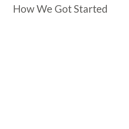
How We Got Started
Nunc dictum pulvinar porta. Interdum et
malesuada fames ac ante ipsum primis in
faucibus. Curabitur tortor lorem, lacinia in nunc
eget, tristique volutpat urna. Pellentesque
suscipit dolor metus, eu cursus sapien molestie
non. Sed viverra mauris molestie purus
hendrerit, vel laoreet ipsum viverra. Nullam
sagittis ex nisi, iaculis dignissim odio tincidunt
sed.