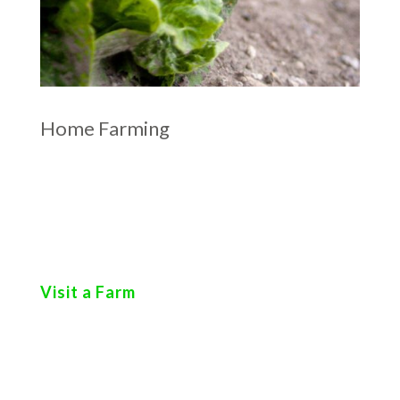
Home Farming
rror sit voluptatem accusantium doloremque
laudantium, totam rem aperiam. Sed ut
perspiciatis unde omnis iste natus error sit
voluptatem.
Visit a Farm