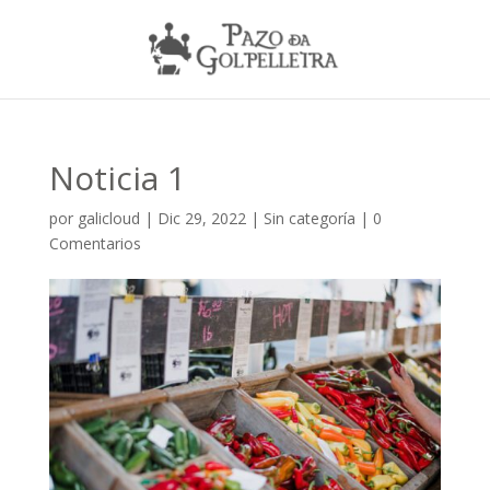
Skip
to
content
Noticia 1
por
galicloud
|
Dic 29, 2022
|
Sin categoría
|
0
Comentarios